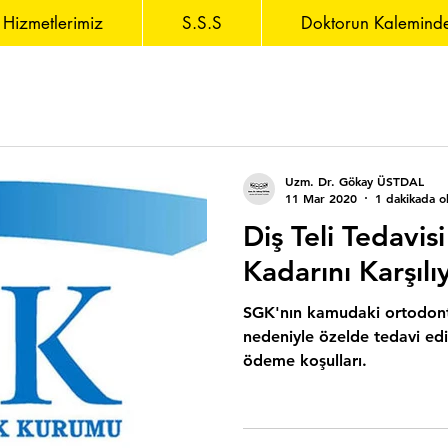
Hizmetlerimiz
S.S.S
Doktorun Kalemind
Uzm. Dr. Gökay ÜSTDAL
11 Mar 2020
1 dakikada o
Diş Teli Tedavis
Kadarını Karşılı
SGK'nın kamudaki ortodonti
nedeniyle özelde tedavi edil
ödeme koşulları.