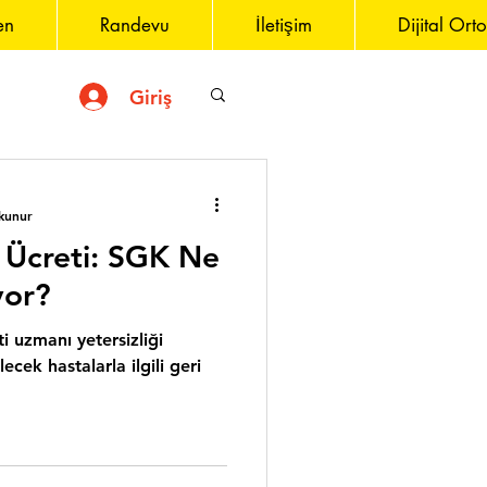
en
Randevu
İletişim
Dijital Ort
Giriş
kunur
i Ücreti: SGK Ne
yor?
 uzmanı yetersizliği
ecek hastalarla ilgili geri