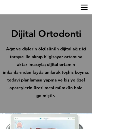
Dijital Ortodonti
Ağız ve dişlerin ölçüsünün dijital ağız içi
tarayıcı ile alınıp bilgisayar ortamına
aktarılmasıyla; dijital ortamın
imkanlarından faydalanılarak teşhis koyma,
tedavi planlaması yapma ve kişiye özel
apareylerin üretilmesi mümkün hale
gelmiştir.